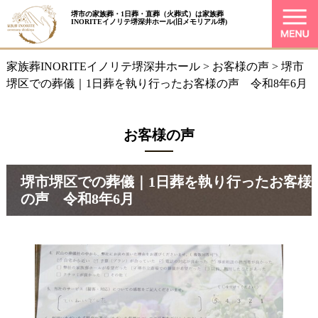
堺市の家族葬・1日葬・直葬（火葬式）は
家族葬
INORITEイノリテ堺深井ホール
(旧メモリアル堺)
家族葬INORITEイノリテ堺深井ホール
>
お客様の声
>
堺市
堺区での葬儀｜1日葬を執り行ったお客様の声 令和8年6月
お客様の声
堺市堺区での葬儀｜1日葬を執り行ったお客様
の声 令和8年6月