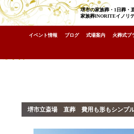
堺市の家族葬・1日葬・
家族葬INORITEイノ
イベント情報
ブログ
式場案内
火葬式プ
家族葬INORITEイノリテ堺深井ホール
>
葬儀実例
>
堺市立斎場
堺市立斎場 直葬 費用も形もシンプ