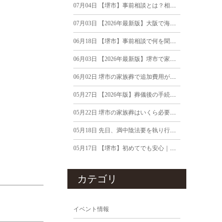
07月04日
【堺市】事前相談とは？相談するメリット・相談内容・費用まで葬儀社が徹底解説
07月03日
【2026年最新版】大阪で海洋散骨を行う流れ｜費用・流れを詳しく解説
06月18日
【堺市】事前相談で何を聞けばいい？葬儀社が伝える18の確認ポイント
06月03日
【2026年最新版】堺市で家族がご逝去｜死亡後24時間以内にやるべきこと
06月02日
堺市の家族葬で追加費用が発生するケースは？見積り前に知っておきたいポイント
05月27日
【2026年版】葬儀後の手続きと期限まとめ｜堺市で家族葬を終えたご遺族へ
05月22日
堺市の家族葬はいくら必要？｜20万円・40万円・60万円で行える内容の違い
05月18日
先日、満中陰法要を執り行いました｜法要前によくいただくご質問について
05月17日
【堺市】初めてでも安心｜弔電の送り方・文例・マナーを葬儀社が解説
カテゴリ
イベント情報