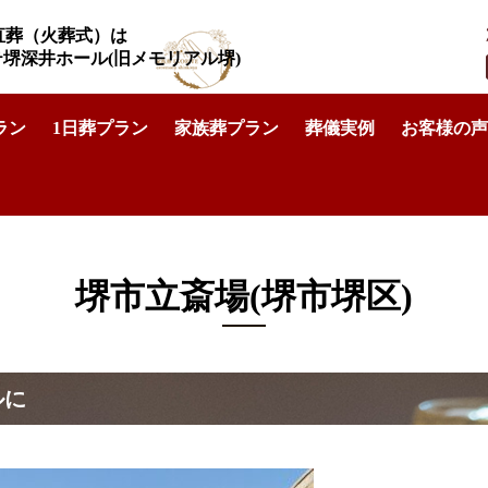
直葬（火葬式）は
リテ堺深井ホール
(旧メモリアル堺)
ラン
1日葬プラン
家族葬プラン
葬儀実例
お客様の声
(堺市堺区)
>
堺市立斎場 直葬 費用も形もシンプルに
堺市立斎場(堺市堺区)
ルに