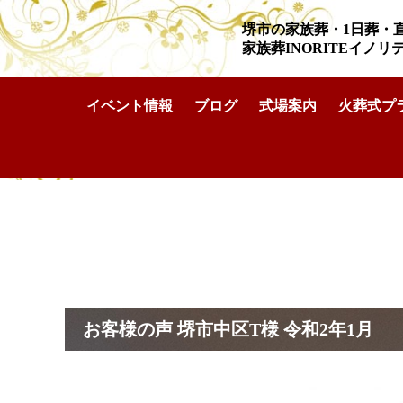
堺市の家族葬・1日葬・
家族葬INORITEイノ
イベント情報
ブログ
式場案内
火葬式プ
家族葬INORITEイノリテ堺深井ホール
>
お客様の声
>
お客様の
お客様の声 堺市中区T様 令和2年1月