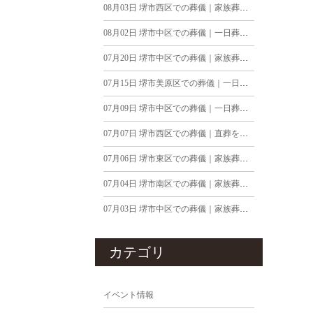
08月03日
堺市西区での葬儀｜家族葬を執り行ったお客様の声 令和8年7月
08月02日
堺市中区での葬儀｜一日葬を執り行ったお客様の声 令和8年7月
07月20日
堺市中区での葬儀｜家族葬を執り行ったお客様の声 令和8年7月
07月15日
堺市美原区での葬儀｜一日葬を執り行ったお客様の声 令和8年7月
07月09日
堺市中区での葬儀｜一日葬を執り行ったお客様の声 令和7年11月
07月07日
堺市西区での葬儀｜直葬を執り行ったお客様の声 令和8年7月
07月06日
堺市東区での葬儀｜家族葬を執り行ったお客様の声 令和8年6月
07月04日
堺市南区での葬儀｜家族葬を執り行ったお客様の声 令和8年6月
07月03日
堺市中区での葬儀｜家族葬を執り行ったお客様の声 令和8年6月
カテゴリ
イベント情報