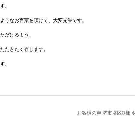
す。
ようなお言葉を頂けて、大変光栄です。
ただけるよう、
ただきたく存じます。
す。
お客様の声 堺市堺区O様 