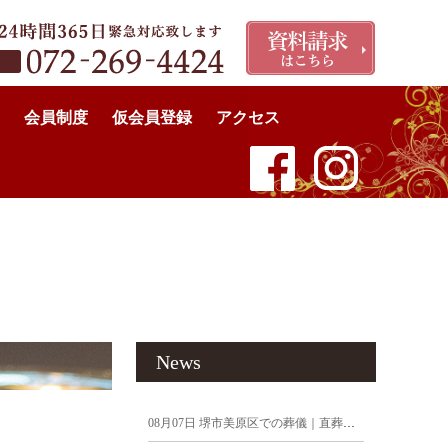
会員制度
仮会員登録
アクセス
News
08月07日
堺市美原区での葬儀｜直葬を執り行ったお客様の声 令和8年7月