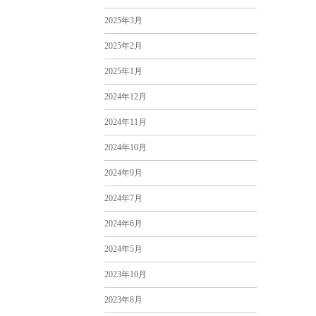
2025年3月
2025年2月
2025年1月
2024年12月
2024年11月
2024年10月
2024年9月
2024年7月
2024年6月
2024年5月
2023年10月
2023年8月