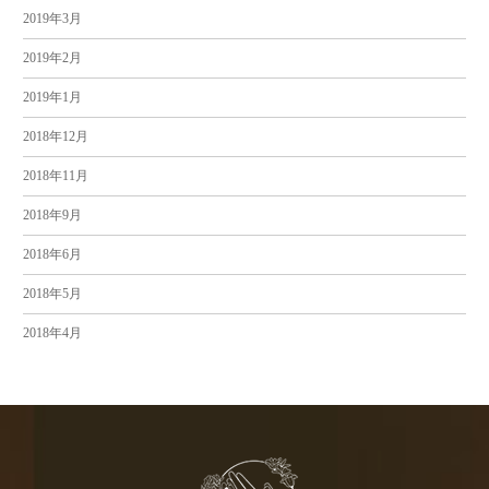
2019年3月
2019年2月
2019年1月
2018年12月
2018年11月
2018年9月
2018年6月
2018年5月
2018年4月