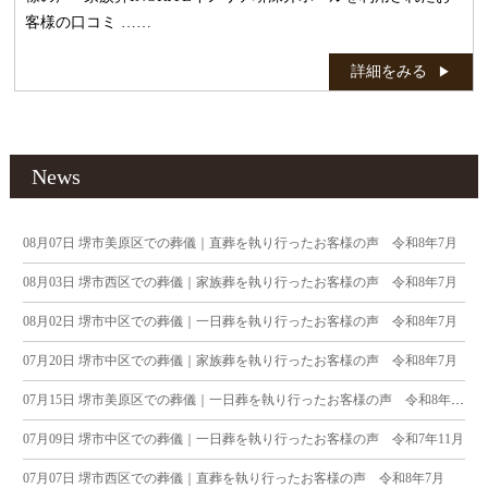
客様の口コミ ……
詳細をみる
News
08月07日
堺市美原区での葬儀｜直葬を執り行ったお客様の声 令和8年7月
08月03日
堺市西区での葬儀｜家族葬を執り行ったお客様の声 令和8年7月
08月02日
堺市中区での葬儀｜一日葬を執り行ったお客様の声 令和8年7月
07月20日
堺市中区での葬儀｜家族葬を執り行ったお客様の声 令和8年7月
07月15日
堺市美原区での葬儀｜一日葬を執り行ったお客様の声 令和8年7月
07月09日
堺市中区での葬儀｜一日葬を執り行ったお客様の声 令和7年11月
07月07日
堺市西区での葬儀｜直葬を執り行ったお客様の声 令和8年7月