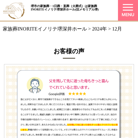
堺市の家族葬・1日葬・直葬（火葬式）は
家族葬
INORITEイノリテ堺深井ホール
(旧メモリアル堺)
家族葬INORITEイノリテ堺深井ホール
>
2024年
>
12月
お客様の声