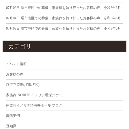
07月06日
堺市東区での葬儀｜家族葬を執り行ったお客様の声 令和8年6月
07月04日
堺市南区での葬儀｜家族葬を執り行ったお客様の声 令和8年6月
07月03日
堺市中区での葬儀｜家族葬を執り行ったお客様の声 令和8年6月
カテゴリ
イベント情報
お客様の声
堺市立斎場(堺市堺区)
家族葬INORITE イノリテ堺深井ホール
家族葬イノリテ堺深井ホール ブログ
葬儀実例
豆知識