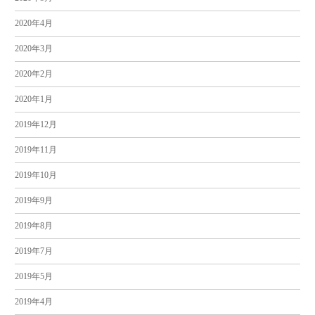
2020年4月
2020年3月
2020年2月
2020年1月
2019年12月
2019年11月
2019年10月
2019年9月
2019年8月
2019年7月
2019年5月
2019年4月