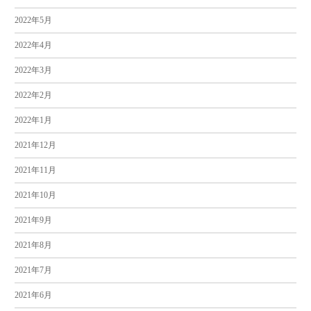
2022年5月
2022年4月
2022年3月
2022年2月
2022年1月
2021年12月
2021年11月
2021年10月
2021年9月
2021年8月
2021年7月
2021年6月