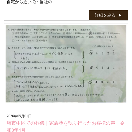
自宅から近い Q：当社の……
詳細をみる
2026年05月01日
堺市中区での葬儀｜家族葬を執り行ったお客様の声 令
和8年4月