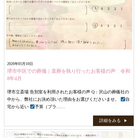
2026年05月10日
堺市中区での葬儀｜直葬を執り行ったお客様の声 令和
8年4月
堺市立斎場 告別室を利用されたお客様の声 Q：沢山の葬儀社の
中から、弊社にお決め頂いた理由をお選びくださいませ。
自
宅から近い
予算（プラ……
詳細をみる