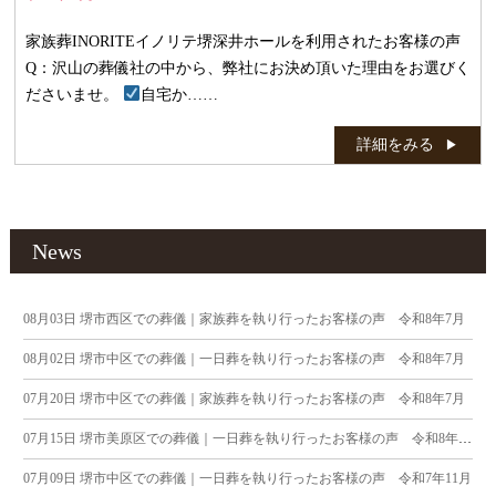
家族葬INORITEイノリテ堺深井ホールを利用されたお客様の声
Q：沢山の葬儀社の中から、弊社にお決め頂いた理由をお選びく
ださいませ。
自宅か……
詳細をみる
News
08月03日
堺市西区での葬儀｜家族葬を執り行ったお客様の声 令和8年7月
08月02日
堺市中区での葬儀｜一日葬を執り行ったお客様の声 令和8年7月
07月20日
堺市中区での葬儀｜家族葬を執り行ったお客様の声 令和8年7月
07月15日
堺市美原区での葬儀｜一日葬を執り行ったお客様の声 令和8年7月
07月09日
堺市中区での葬儀｜一日葬を執り行ったお客様の声 令和7年11月