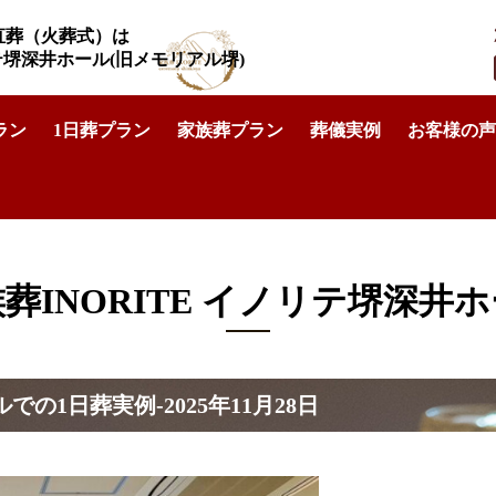
直葬（火葬式）は
リテ堺深井ホール
(旧メモリアル堺)
ラン
1日葬プラン
家族葬プラン
葬儀実例
お客様の声
ORITE イノリテ堺深井ホール
>
家族葬事例-家族葬イノリテ堺深井ホ
葬INORITE イノリテ堺深井
1日葬実例-2025年11月28日