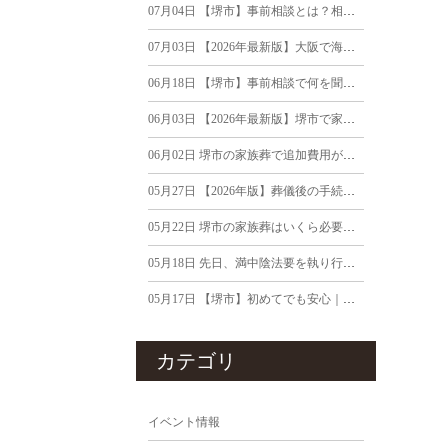
07月04日
【堺市】事前相談とは？相談するメリット・相談内容・費用まで葬儀社が徹底解説
07月03日
【2026年最新版】大阪で海洋散骨を行う流れ｜費用・流れを詳しく解説
06月18日
【堺市】事前相談で何を聞けばいい？葬儀社が伝える18の確認ポイント
06月03日
【2026年最新版】堺市で家族がご逝去｜死亡後24時間以内にやるべきこと
06月02日
堺市の家族葬で追加費用が発生するケースは？見積り前に知っておきたいポイント
05月27日
【2026年版】葬儀後の手続きと期限まとめ｜堺市で家族葬を終えたご遺族へ
05月22日
堺市の家族葬はいくら必要？｜20万円・40万円・60万円で行える内容の違い
05月18日
先日、満中陰法要を執り行いました｜法要前によくいただくご質問について
05月17日
【堺市】初めてでも安心｜弔電の送り方・文例・マナーを葬儀社が解説
カテゴリ
イベント情報