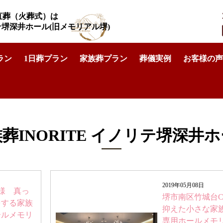
直葬（火葬式）は
リテ堺深井ホール
(旧メモリアル堺)
ラン
1日葬プラン
家族葬プラン
葬儀実例
お客様の声
葬INORITE イノリテ堺深井
2019年05月08日
様 真っ
堺市南区竹城台
をする家族
抑えた小さな家
ールメモリ
専用ホールメモ