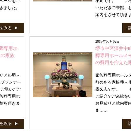
ページをご
小川です。 広
きました。
いただきご来館、
案内をさせて頂きま
をみる
2019年05月02日
葬専用ホ
堺市中区深井中
での家族
葬専用ホールメ
の費用を抑えた
リアル堺～
家族葬専用ホール
祭プランナー
灯のある家族葬～ 
ご覧いただ
露久志です。 
族葬専用ホ
ご紹介でご来館を
館を頂きま
お見積りと館内案
ま……
をみる