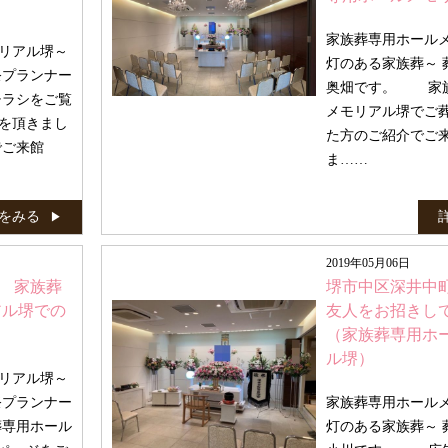
家族葬専用ホール
リアル堺～
灯のある家族葬～ 
祭プランナー
奥畑です。 家
ラシをご覧
メモリアル堺でご
を頂きまし
た方のご紹介でご
でご来館
ま……
をみる
2019年05月06日
 家族葬
堺市中区深井中
アル堺での
友人をお招きし
（家族葬専用ホ
ル堺）
リアル堺～
祭プランナー
家族葬専用ホール
専用ホール
灯のある家族葬～ 