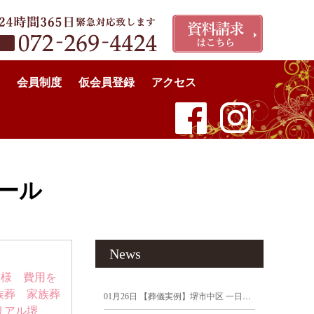
会員制度
仮会員登録
アクセス
ホール
News
C様 費用を
族葬 家族葬
01月26日
【葬儀実例】堺市中区 一日葬｜2026年1月19日
リアル堺