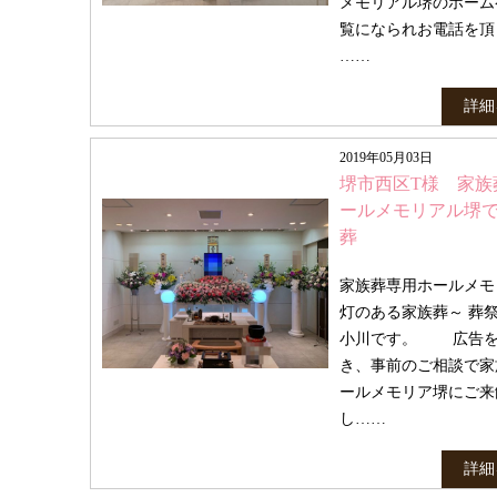
メモリアル堺のホーム
覧になられお電話を頂
……
詳細
2019年05月03日
堺市西区T様 家族
ールメモリアル堺
葬
家族葬専用ホールメモ
灯のある家族葬～ 葬
小川です。 広告を
き、事前のご相談で家
ールメモリア堺にご来
し……
詳細