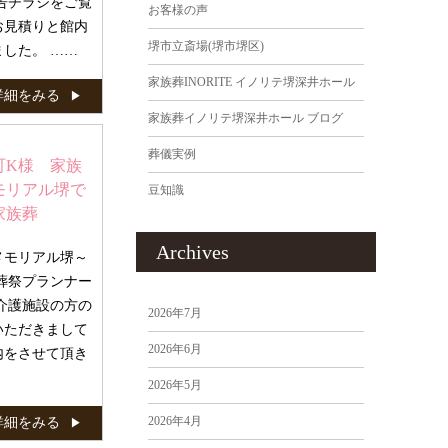
告チラシをご覧
お客様の声
お見積りと館内
堺市立斎場(堺市堺区)
した。 ……
家族葬INORITE イノリテ堺深井ホール
詳細をみる
家族葬イノリテ堺深井ホール ブログ
葬儀実例
町K様 家族
モリアル堺で
豆知識
家族葬
Archives
メモリアル堺～
葬祭プランナー
介護施設の方の
2026年7月
いただきまして
2026年6月
内をさせて頂き
2026年5月
2026年4月
詳細をみる