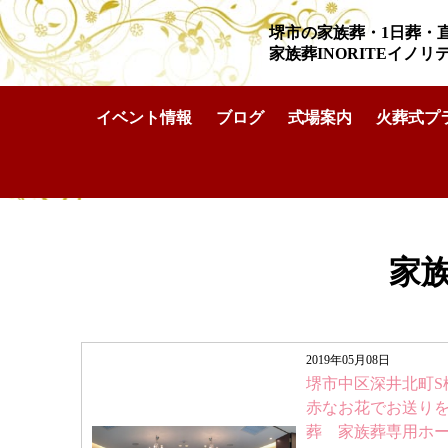
堺市の家族葬・1日葬・
家族葬INORITEイノ
イベント情報
ブログ
式場案内
火葬式プ
家族葬INORITEイノリテ堺深井ホール
>
2019年
>
5月
家族
2019年05月08日
堺市中区深井北町S
赤なお花でお送り
葬 家族葬専用ホ