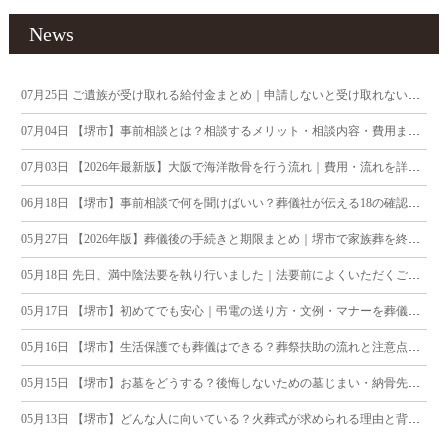
News
07月25日
ご遺族が受け取れる給付金まとめ｜申請しないと受け取れないお金にご注意
07月04日
【堺市】事前相談とは？相談するメリット・相談内容・費用まで葬儀社が徹底解説
07月03日
【2026年最新版】大阪で海洋散骨を行う流れ｜費用・流れを詳しく解説
06月18日
【堺市】事前相談で何を聞けばいい？葬儀社が伝える18の確認ポイント
05月27日
【2026年版】葬儀後の手続きと期限まとめ｜堺市で家族葬を終えたご遺族へ
05月18日
先日、満中陰法要を執り行いました｜法要前によくいただくご質問について
05月17日
【堺市】初めてでも安心｜弔電の送り方・文例・マナーを葬儀社が解説
05月16日
【堺市】生活保護でも葬儀はできる？葬祭扶助の流れと注意点を葬儀社が解説
05月15日
【堺市】お墓をどうする？後悔しないための墓じまい・納骨先の考え方を解説
05月13日
【堺市】どんな人に向いている？火葬式が求められる理由と背景を徹底解剖