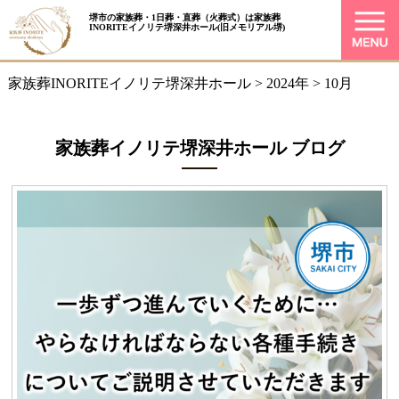
堺市の家族葬・1日葬・直葬（火葬式）は
家族葬
INORITEイノリテ堺深井ホール
(旧メモリアル堺)
家族葬INORITEイノリテ堺深井ホール
>
2024年
>
10月
家族葬イノリテ堺深井ホール ブログ