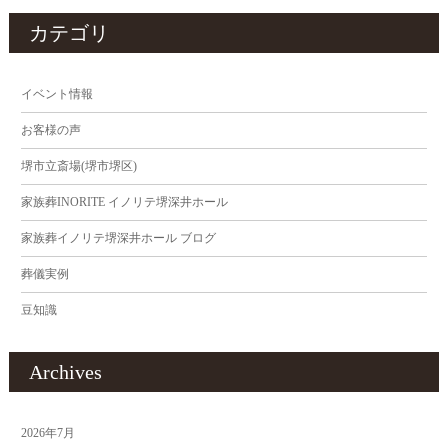
カテゴリ
イベント情報
お客様の声
堺市立斎場(堺市堺区)
家族葬INORITE イノリテ堺深井ホール
家族葬イノリテ堺深井ホール ブログ
葬儀実例
豆知識
Archives
2026年7月