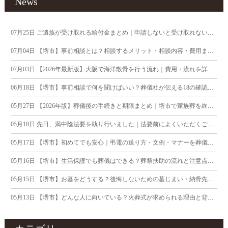
News
07月25日
ご遺族が受け取れる給付金まとめ｜申請しないと受け取れないお金にご注意
07月04日
【堺市】事前相談とは？相談するメリット・相談内容・費用まで葬儀社が徹底解説
07月03日
【2026年最新版】大阪で海洋散骨を行う流れ｜費用・流れを詳しく解説
06月18日
【堺市】事前相談で何を聞けばいい？葬儀社が伝える18の確認ポイント
05月27日
【2026年版】葬儀後の手続きと期限まとめ｜堺市で家族葬を終えたご遺族へ
05月18日
先日、満中陰法要を執り行いました｜法要前によくいただくご質問について
05月17日
【堺市】初めてでも安心｜弔電の送り方・文例・マナーを葬儀社が解説
05月16日
【堺市】生活保護でも葬儀はできる？葬祭扶助の流れと注意点を葬儀社が解説
05月15日
【堺市】お墓をどうする？後悔しないための墓じまい・納骨先の考え方を解説
05月13日
【堺市】どんな人に向いている？火葬式が求められる理由と背景を徹底解剖