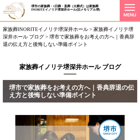
堺市の家族葬・1日葬・直葬（火葬式）は
家族葬
INORITEイノリテ堺深井ホール
(旧メモリアル堺)
家族葬INORITEイノリテ堺深井ホール
>
家族葬イノリテ堺
深井ホール ブログ
>
堺市で家族葬をお考えの方へ｜香典辞
退の伝え方と後悔しない準備ポイント
家族葬イノリテ堺深井ホール ブログ
堺市で家族葬をお考えの方へ｜香典辞退の伝
え方と後悔しない準備ポイント