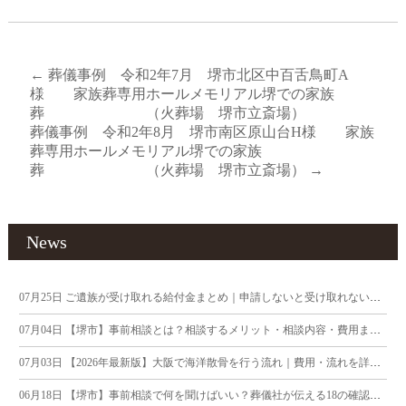
←
葬儀事例 令和2年7月 堺市北区中百舌鳥町A
様 家族葬専用ホールメモリアル堺での家族
葬 （火葬場 堺市立斎場）
葬儀事例 令和2年8月 堺市南区原山台H様 家族
葬専用ホールメモリアル堺での家族
葬 （火葬場 堺市立斎場）
→
News
07月25日
ご遺族が受け取れる給付金まとめ｜申請しないと受け取れないお金にご注意
07月04日
【堺市】事前相談とは？相談するメリット・相談内容・費用まで葬儀社が徹底解説
07月03日
【2026年最新版】大阪で海洋散骨を行う流れ｜費用・流れを詳しく解説
06月18日
【堺市】事前相談で何を聞けばいい？葬儀社が伝える18の確認ポイント