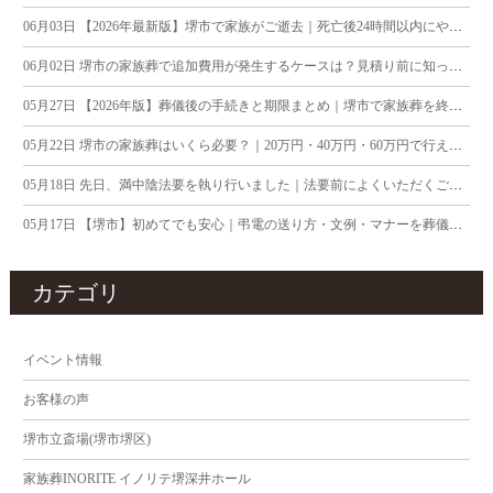
06月03日
【2026年最新版】堺市で家族がご逝去｜死亡後24時間以内にやるべきこと
06月02日
堺市の家族葬で追加費用が発生するケースは？見積り前に知っておきたいポイント
05月27日
【2026年版】葬儀後の手続きと期限まとめ｜堺市で家族葬を終えたご遺族へ
05月22日
堺市の家族葬はいくら必要？｜20万円・40万円・60万円で行える内容の違い
05月18日
先日、満中陰法要を執り行いました｜法要前によくいただくご質問について
05月17日
【堺市】初めてでも安心｜弔電の送り方・文例・マナーを葬儀社が解説
カテゴリ
イベント情報
お客様の声
堺市立斎場(堺市堺区)
家族葬INORITE イノリテ堺深井ホール