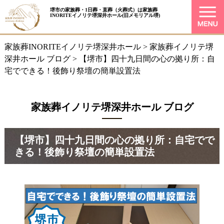
堺市の家族葬・1日葬・直葬（火葬式）は
家族葬
INORITEイノリテ堺深井ホール
(旧メモリアル堺)
家族葬INORITEイノリテ堺深井ホール
>
家族葬イノリテ堺
深井ホール ブログ
>
【堺市】四十九日間の心の拠り所：自
宅でできる！後飾り祭壇の簡単設置法
家族葬イノリテ堺深井ホール ブログ
【堺市】四十九日間の心の拠り所：自宅でで
きる！後飾り祭壇の簡単設置法