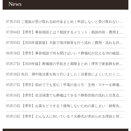
News
07月25日
ご遺族が受け取れる給付金まとめ｜申請しないと受け取れないお金にご注意
07月04日
【堺市】事前相談とは？相談するメリット・相談内容・費用まで葬儀社が徹底解説
07月03日
【2026年最新版】大阪で海洋散骨を行う流れ｜費用・流れを詳しく解説
06月18日
【堺市】事前相談で何を聞けばいい？葬儀社が伝える18の確認ポイント
05月27日
【2026年版】葬儀後の手続きと期限まとめ｜堺市で家族葬を終えたご遺族へ
05月18日
先日、満中陰法要を執り行いました｜法要前によくいただくご質問について
05月17日
【堺市】初めてでも安心｜弔電の送り方・文例・マナーを葬儀社が解説
05月16日
【堺市】生活保護でも葬儀はできる？葬祭扶助の流れと注意点を葬儀社が解説
05月15日
【堺市】お墓をどうする？後悔しないための墓じまい・納骨先の考え方を解説
05月13日
【堺市】どんな人に向いている？火葬式が求められる理由と背景を徹底解剖