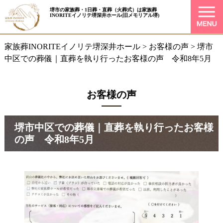
堺市の家族葬・1日葬・直葬（火葬式）は
家族葬
INORITEイノリテ堺深井ホール
(旧メモリアル堺)
家族葬INORITEイノリテ堺深井ホール
>
お客様の声
>
堺市
中区での葬儀｜直葬を執り行ったお客様の声 令和8年5月
お客様の声
堺市中区での葬儀｜直葬を執り行ったお客様
の声 令和8年5月