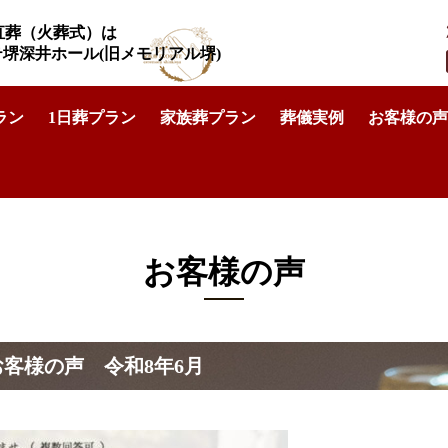
直葬（火葬式）は
リテ堺深井ホール
(旧メモリアル堺)
ラン
1日葬プラン
家族葬プラン
葬儀実例
お客様の声
区での葬儀｜直葬を執り行ったお客様の声 令和8年6月
お客様の声
客様の声 令和8年6月