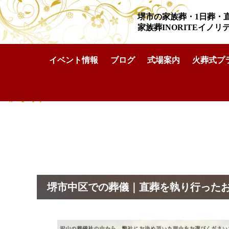
堺市の家族葬・1日葬・
家族葬INORITEイノ
イベント情報
ブログ
式場案内
火葬式プ
家族葬INORITEイノリテ堺深井ホール
>
お客様の声
>
堺市中
堺市中区での葬儀｜直葬を執り行ったお