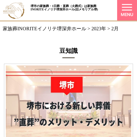
堺市の家族葬・1日葬・直葬（火葬式）は
家族葬
INORITEイノリテ堺深井ホール
(旧メモリアル堺)
家族葬INORITEイノリテ堺深井ホール
>
2023年
>
2月
豆知識