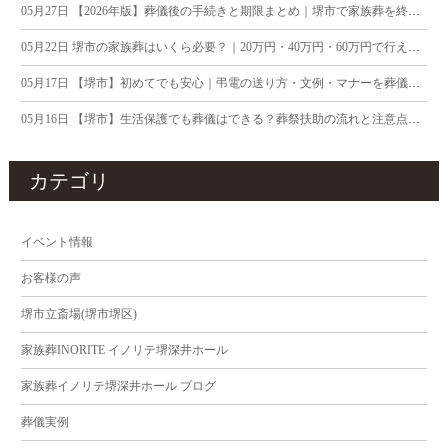
05月27日
【2026年版】葬儀後の手続きと期限まとめ｜堺市で家族葬を終えたご遺族へ
05月22日
堺市の家族葬はいくら必要？｜20万円・40万円・60万円で行える内容の違い
05月17日
【堺市】初めてでも安心｜弔電の送り方・文例・マナーを葬儀社が解説
05月16日
【堺市】生活保護でも葬儀はできる？葬祭扶助の流れと注意点を葬儀社が解説
カテゴリ
イベント情報
お客様の声
堺市立斎場(堺市堺区)
家族葬INORITE イノリテ堺深井ホール
家族葬イノリテ堺深井ホール ブログ
葬儀実例