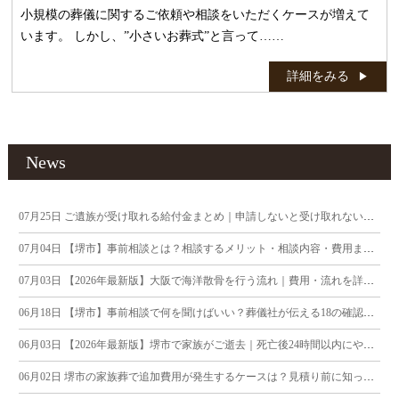
小規模の葬儀に関するご依頼や相談をいただくケースが増えて
います。 しかし、”小さいお葬式”と言って……
詳細をみる
News
07月25日
ご遺族が受け取れる給付金まとめ｜申請しないと受け取れないお金にご注意
07月04日
【堺市】事前相談とは？相談するメリット・相談内容・費用まで葬儀社が徹底解説
07月03日
【2026年最新版】大阪で海洋散骨を行う流れ｜費用・流れを詳しく解説
06月18日
【堺市】事前相談で何を聞けばいい？葬儀社が伝える18の確認ポイント
06月03日
【2026年最新版】堺市で家族がご逝去｜死亡後24時間以内にやるべきこと
06月02日
堺市の家族葬で追加費用が発生するケースは？見積り前に知っておきたいポイント