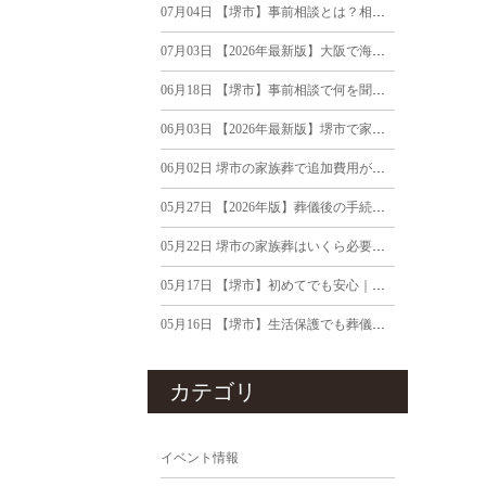
07月04日
【堺市】事前相談とは？相談するメリット・相談内容・費用まで葬儀社が徹底解説
07月03日
【2026年最新版】大阪で海洋散骨を行う流れ｜費用・流れを詳しく解説
06月18日
【堺市】事前相談で何を聞けばいい？葬儀社が伝える18の確認ポイント
06月03日
【2026年最新版】堺市で家族がご逝去｜死亡後24時間以内にやるべきこと
06月02日
堺市の家族葬で追加費用が発生するケースは？見積り前に知っておきたいポイント
05月27日
【2026年版】葬儀後の手続きと期限まとめ｜堺市で家族葬を終えたご遺族へ
05月22日
堺市の家族葬はいくら必要？｜20万円・40万円・60万円で行える内容の違い
05月17日
【堺市】初めてでも安心｜弔電の送り方・文例・マナーを葬儀社が解説
05月16日
【堺市】生活保護でも葬儀はできる？葬祭扶助の流れと注意点を葬儀社が解説
カテゴリ
イベント情報